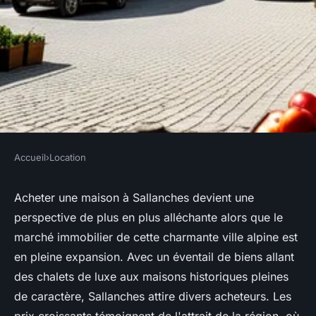
Accueil
›
Location
LOCATION
Acheter une maison à
Acheter une maison à Sallanches devient une
perspective de plus en plus alléchante alors que le
sallanches : le marché en
marché immobilier de cette charmante ville alpine est
pleine croissance
en pleine expansion. Avec un éventail de biens allant
des chalets de luxe aux maisons historiques pleines
Mila
•
28 avril 2025
•
4 min de lecture
de caractère, Sallanches attire divers acheteurs. Les